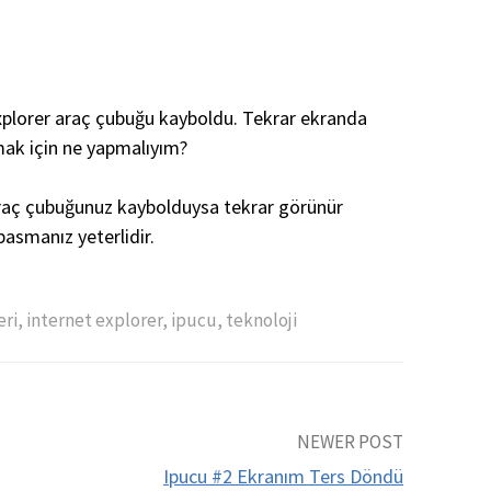
xplorer araç çubuğu kayboldu. Tekrar ekranda
ak için ne yapmalıyım?
raç çubuğunuz kaybolduysa tekrar görünür
asmanız yeterlidir.
eri
,
internet explorer
,
ipucu
,
teknoloji
NEWER POST
Ipucu #2 Ekranım Ters Döndü