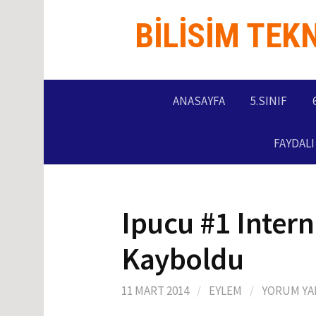
İçeriğe
BILISIM TEK
atla
ANASAYFA
5.SINIF
FAYDAL
Ipucu #1 Inter
Kayboldu
11 MART 2014
/
EYLEM
/
YORUM YA