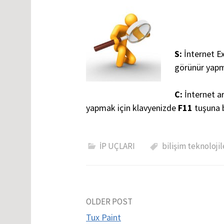
S:
İnternet E
görünür yapm
C:
İnternet a
yapmak için klavyenizde
F11
tuşuna b
İP UÇLARI
bilişim teknolojil
Yazı
OLDER POST
Tux Paint