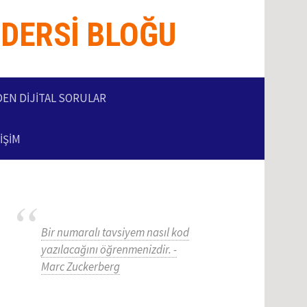
 DERSI BLOĞU
DEN DİJİTAL SORULAR
IŞIM
Bir numaralı tavsiyem nasıl kod
yazılacağını öğrenmenizdir. -
Marc Zuckerberg