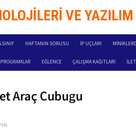
NOLOJILERI VE YAZILIM
6.SINIF
HAFTANIN SORUSU
İP UÇLARI
MİNİKLER
I PROGRAMLAR
EĞLENCE
ÇALIŞMA KAĞITLARI
İLET
net Araç Cubugu
PIN