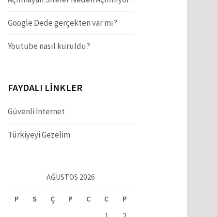
Google Dede gerçekten var mı?
Youtube nasıl kuruldu?
FAYDALI LINKLER
Güvenli İnternet
Türkiyeyi Gezelim
AĞUSTOS 2026
P
S
Ç
P
C
C
P
1
2