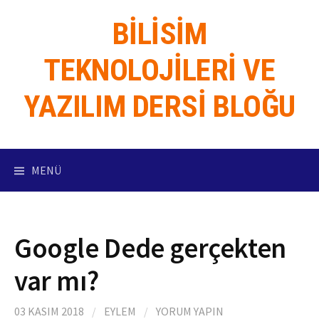
İçeriğe
BILISIM
atla
TEKNOLOJILERI VE
YAZILIM DERSI BLOĞU
MENÜ
Google Dede gerçekten
var mı?
03 KASIM 2018
/
EYLEM
/
YORUM YAPIN