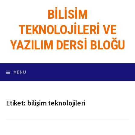
İçeriğe
BILISIM
atla
TEKNOLOJILERI VE
YAZILIM DERSI BLOĞU
MENÜ
Etiket:
bilişim teknolojileri