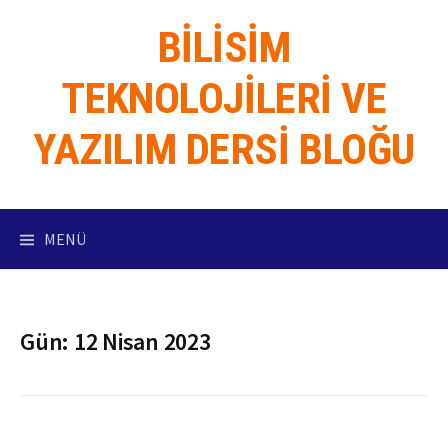
İçeriğe
BILISIM
atla
TEKNOLOJILERI VE
YAZILIM DERSI BLOĞU
MENÜ
Gün:
12 Nisan 2023